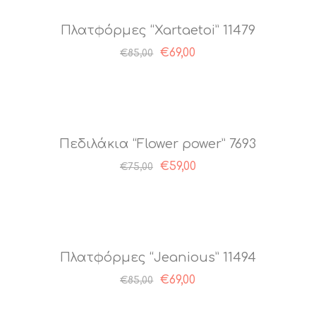
Πλατφόρμες “Xartaetoi” 11479
€
69,00
€
85,00
Πεδιλάκια “Flower power” 7693
€
59,00
€
75,00
Πλατφόρμες “Jeanious” 11494
€
69,00
€
85,00