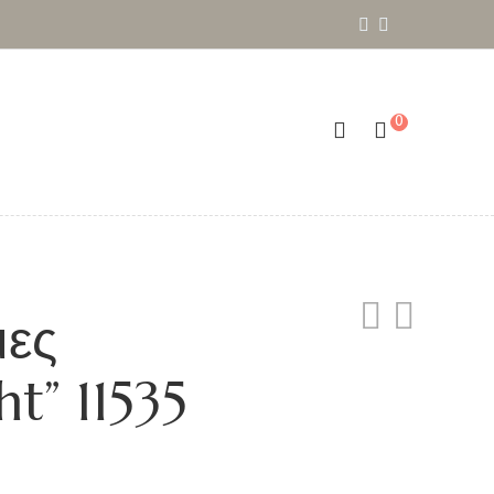
0
ες
t” 11535