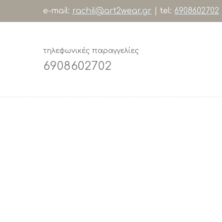
e-mail:
rachil@art2wear.gr
| tel:
6908602702
τηλεφωνικές παραγγελίες
6908602702