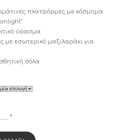
ρμάτινες πλατφόρμες με κόσμημα
onlight”
κτικό ύφασμα
ς με εσωτερικό μαξιλαράκι για
ισθητική σόλα
ΛΑΤΦΌΡΜΕΣ
+
MOONLIGHT"
535
UANTITY