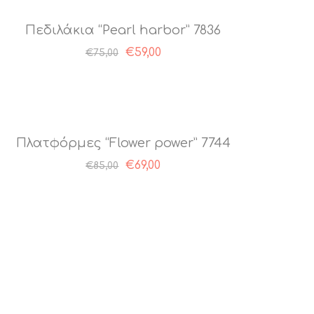
Πεδιλάκια “Pearl harbor” 7836
€
59,00
€
75,00
Πλατφόρμες “Flower power” 7744
€
69,00
€
85,00