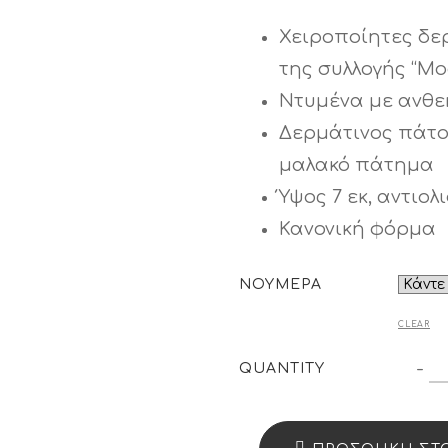
Χειροποίητες δε
της συλλογής “Mo
Ντυμένα με ανθε
Δερμάτινος πάτο
μαλακό πάτημα
Ύψος 7 εκ, αντιολ
Κανονική φόρμα
ΝΟΥΜΕΡΑ
CLEAR
Π
-
QUANTITY
"
11
Q