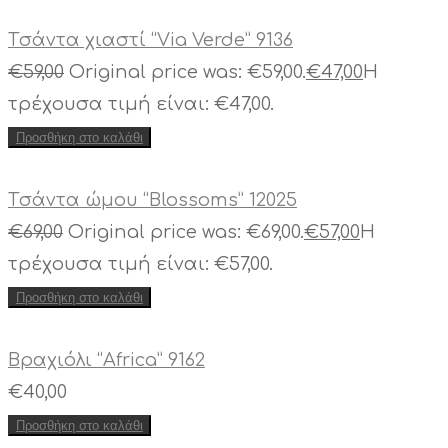
Tσάντα χιαστί “Via Verde” 9136
€
59,00
Original price was: €59,00.
€
47,00
Η
τρέχουσα τιμή είναι: €47,00.
Προσθήκη στο καλάθι
Tσάντα ώμου “Blossoms” 12025
€
69,00
Original price was: €69,00.
€
57,00
Η
τρέχουσα τιμή είναι: €57,00.
Προσθήκη στο καλάθι
Βραχιόλι “Africa” 9162
€
40,00
Προσθήκη στο καλάθι