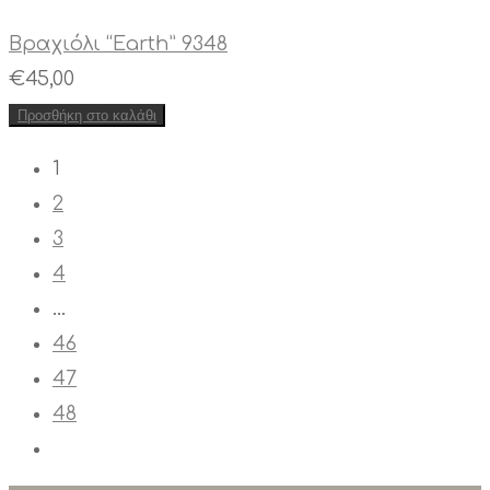
Βραχιόλι “Earth” 9348
€
45,00
Προσθήκη στο καλάθι
1
2
3
4
…
46
47
48