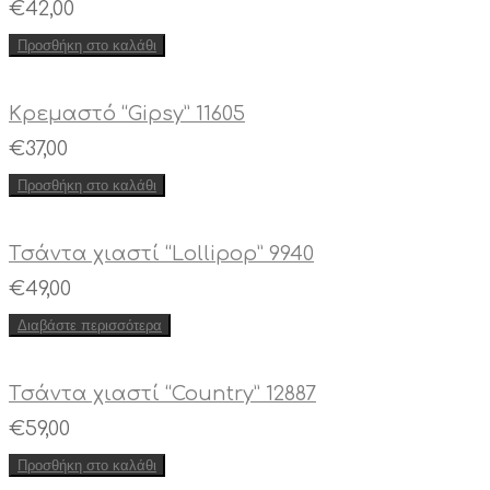
€
42,00
Προσθήκη στο καλάθι
Kρεμαστό “Gipsy” 11605
€
37,00
Προσθήκη στο καλάθι
Tσάντα χιαστί “Lollipop” 9940
€
49,00
Διαβάστε περισσότερα
Tσάντα χιαστί “Country” 12887
€
59,00
Προσθήκη στο καλάθι