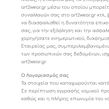
art2wear.gr μέσω του οποίου μπορεί
συναλλαγών σας στο art2wear.gr κτλ.,
να διασφαλισθεί η δυνατότητα επικο
σας, για την εξόφληση και την ασφαλ
χορηγήσατε ενημερωτικού, διαφημιστ
Εταιρείας μας, συμπεριλαμβανομένων
των προσωπικών σας δεδομένων, ισχ
art2wear.gr.
Ο Λογαριασμός σας
Τα στοιχεία που καταχωρούνται κατά
Σε περίπτωση εγγραφής νομικού προ
καθώς και η πλήρης επωνυμία του ν