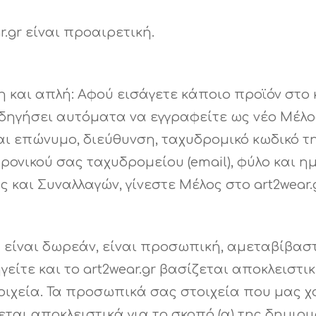
.gr είναι προαιρετική.
 και απλή: Αφού εισάγετε κάποιο προϊόν στο 
δηγήσει αυτόματα να εγγραφείτε ως νέο Μέλο
ι επώνυμο, διεύθυνση, ταχυδρομικό κωδικό τη
ονικού σας ταχυδρομείου (email), φύλο και ημ
αι Συναλλαγών, γίνεστε Μέλος στο art2wear.g
 είναι δωρεάν, είναι προσωπική, αμεταβίβαστ
γείτε και το art2wear.gr βασίζεται αποκλειστι
ιχεία. Τα προσωπικά σας στοιχεία που μας χ
εται αποκλειστικά για το σκοπό (α) της δημι