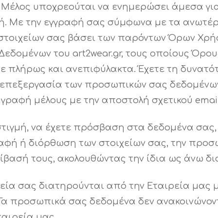
 Μέλος υποχρεούται να ενημερώσει άμεσα για τ
θή. Με την εγγραφή σας σύμφωνα με τα ανωτέρ
 στοιχείων σας βάσει των παρόντων Όρων Χρή
δομένων του art2wear.gr, τους οποίους Όρους
τε πλήρως και ανεπιφύλακτα. Έχετε τη δυνατ
ι επεξεργασία των προσωπικών σας δεδομένω
γραφή μέλους με την αποστολή σχετικού email
στιγμή, να έχετε πρόσβαση στα δεδομένα σας
ραφή ή διόρθωση των στοιχείων σας, την προ
αβίβασή τους, ακολουθώντας την ίδια ως άνω δ
ία σας διατηρούνται από την Εταιρεία μας μό
. Τα προσωπικά σας δεδομένα δεν ανακοινώνοντ
ταιρεία μας.