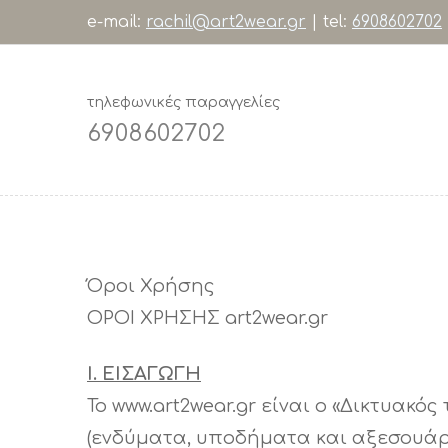
e-mail:
rachil@art2wear.gr
| tel:
6908602702
τηλεφωνικές παραγγελίες
6908602702
Όροι Χρήσης
ΟΡΟΙ ΧΡΗΣΗΣ art2wear.gr
I. ΕΙΣΑΓΩΓΗ
Το www.art2wear.gr είναι ο «Δικτυακ
(ενδύματα, υποδήματα και αξεσουάρ)