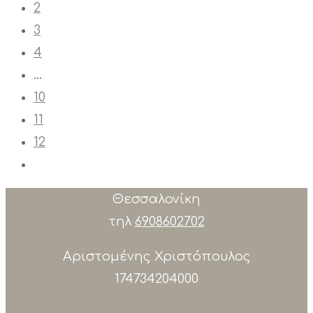
2
3
4
…
10
11
12
Θεσσαλονίκη
τηλ
6908602702
Αριστομένης Χριστόπουλος
174734204000