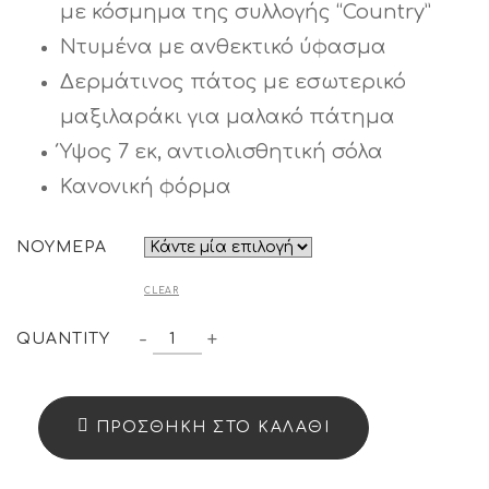
με κόσμημα της συλλογής “Country”
Ντυμένα με ανθεκτικό ύφασμα
Δερμάτινος πάτος με εσωτερικό
μαξιλαράκι για μαλακό πάτημα
Ύψος 7 εκ, αντιολισθητική σόλα
Κανονική φόρμα
ΝΟΥΜΕΡΑ
CLEAR
ΠΛΑΤΦΌΡΜΕΣ
-
+
QUANTITY
"COUNTRY"
11464
QUANTITY
ΠΡΟΣΘΉΚΗ ΣΤΟ ΚΑΛΆΘΙ