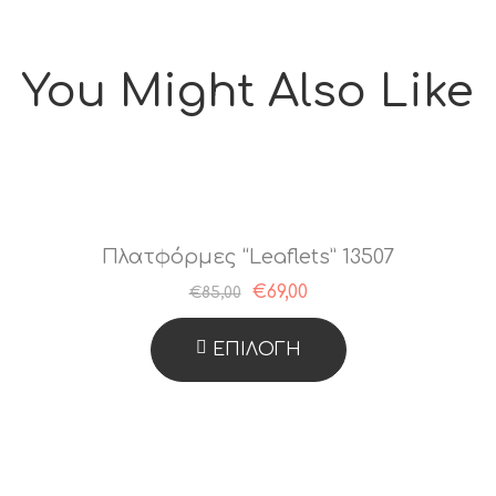
You Might Also Like
Πλατφόρμες “Leaflets” 13507
€
69,00
€
85,00
ΕΠΙΛΟΓΉ
Αυτό
Το
Προϊόν
Έχει