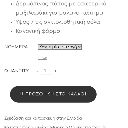
Δερμάτινος πάτος με εσωτερικό
μαξιλαράκι για μαλακό πάτημα
Ύψος 7 εκ, αντιολισθητική σόλα
Κανονική φόρμα
ΝΟΥΜΕΡΑ
CLEAR
ΠΛΑΤΦΌΡΜΕΣ
-
+
QUANTITY
"BLOSSOMS"
11522
QUANTITY
ΠΡΟΣΘΉΚΗ ΣΤΟ ΚΑΛΆΘΙ
Σχεδίαση και κατασκευή στην Ελλάδα
Κατόπιν παραγγελίας
Μικρές αλλαγές στο προϊόν