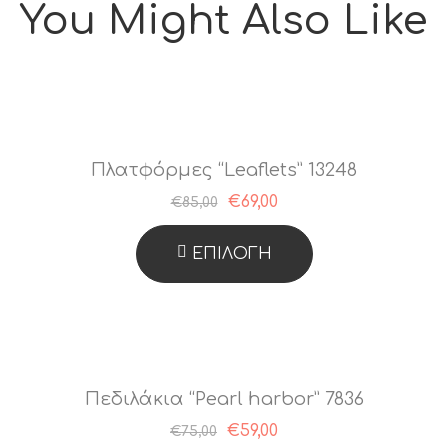
You Might Also Like
Πλατφόρμες “Leaflets” 13248
€
69,00
€
85,00
ΕΠΙΛΟΓΉ
Αυτό
Το
Προϊόν
Έχει
Πεδιλάκια “Pearl harbor” 7836
Πολλαπλές
€
59,00
€
75,00
Παραλλαγές.