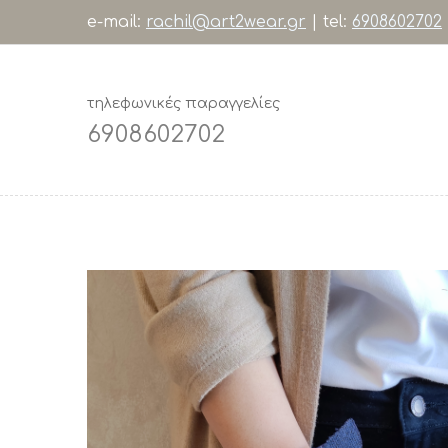
e-mail:
rachil@art2wear.gr
| tel:
6908602702
τηλεφωνικές παραγγελίες
6908602702