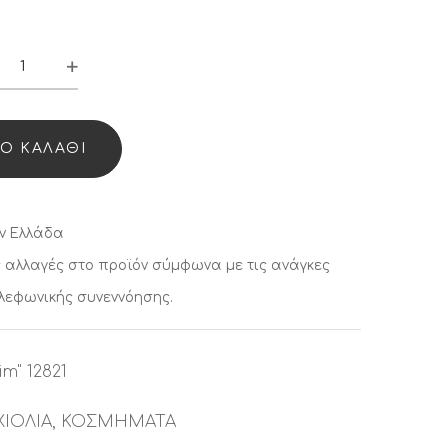
αχιόλι
enim”
821
Ο ΚΑΛΆΘΙ
antity
ν Ελλάδα
 αλλαγές στο προϊόν σύμφωνα με τις ανάγκες
ηλεφωνικής συνεννόησης.
im" 12821
ΧΙΟΛΙΑ
,
ΚΟΣΜΗΜΑΤΑ