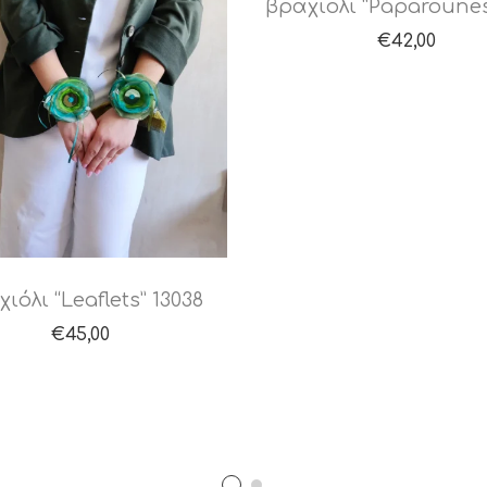
βραχιολι “Paparounes
€
42,00
ιόλι “Leaflets” 13038
€
45,00