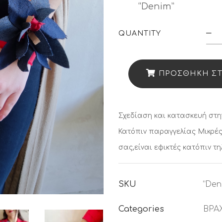
“Denim”
QUANTITY
Βρ
“D
12
ΠΡΟΣΘΉΚΗ ΣΤ
qu
Σχεδίαση και κατασκευή στη
Κατόπιν παραγγελίας
Μικρές
σας,είναι εφικτές κατόπιν τ
SKU
“Den
Categories
ΒΡΑ