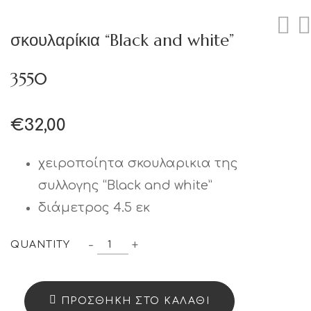
σκουλαρίκια “Black and white”
3550
€
32,00
χειροποίητα σκουλαρικια της
συλλογης “Black and white”
διάμετρος 4.5 εκ
σκουλαρίκια
-
+
QUANTITY
“Black
and
ΠΡΟΣΘΉΚΗ ΣΤΟ ΚΑΛΆΘΙ