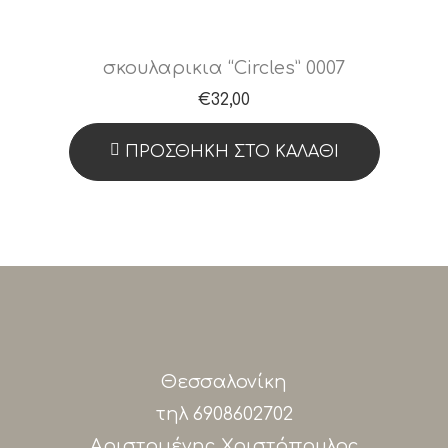
σκουλαρικια “Circles” 0007
€
32,00
ΠΡΟΣΘΉΚΗ ΣΤΟ ΚΑΛΆΘΙ
Θεσσαλονίκη
τηλ
6908602702
Αριστομένης Χριστόπουλος