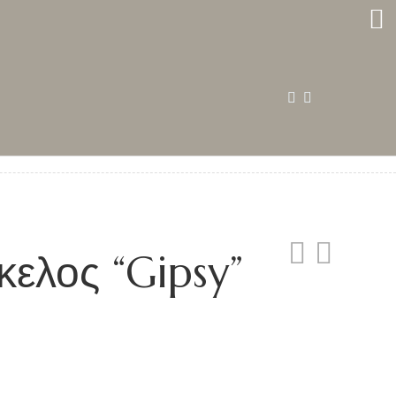
0
κελος “Gipsy”