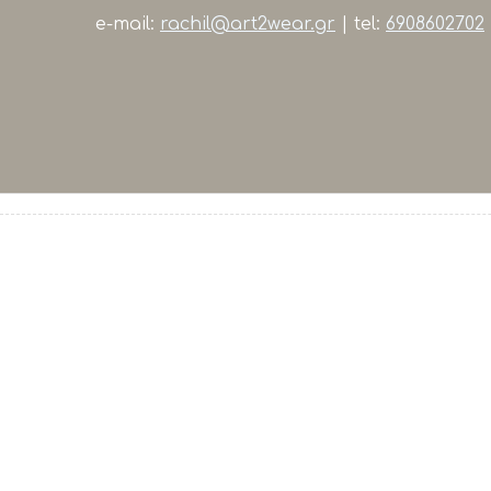
e-mail:
rachil@art2wear.gr
| tel:
6908602702
τηλεφωνικές παραγγελίες
6908602702