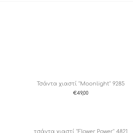
Τσάντα χιαστί “Moonlight” 9285
€
49,00
τσάντα χιαστί “Flower Power” 4821