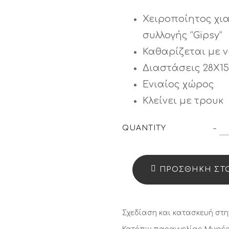
price
τρέ
was:
τιμ
Χειροποίητος χι
€49,00.
είνα
συλλογής “Gipsy”
€39,
Καθαρίζεται με 
Διαστάσεις 28Χ15
Ενιαίος χώρος
Κλείνει με τρουκ
Χ
-
QUANTITY
φ
“G
ΠΡΟΣΘΉΚΗ ΣΤΟ
11
qu
Σχεδίαση και κατασκευή στη