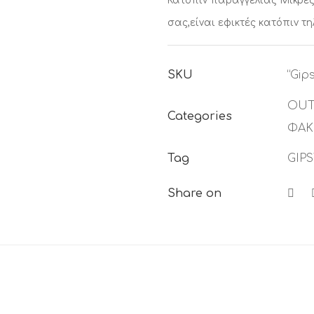
Κατόπιν παραγγελίας
Μικρές
σας,είναι εφικτές κατόπιν τ
SKU
“Gip
OUT
Categories
ΦΑΚ
Tag
GIP
Share on