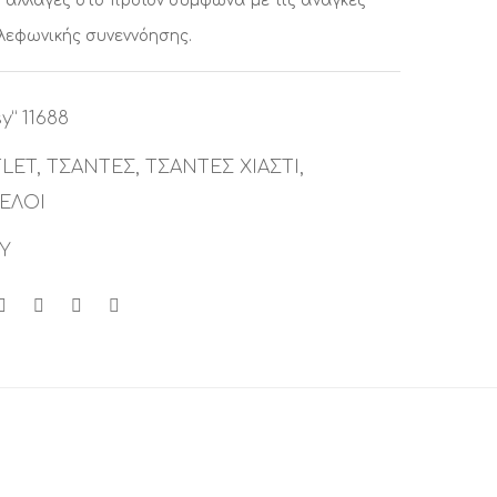
 αλλαγές στο προϊόν σύμφωνα με τις ανάγκες
ηλεφωνικής συνεννόησης.
sy” 11688
LET
,
ΤΣΑΝΤΕΣ
,
ΤΣΑΝΤΕΣ ΧΙΑΣΤΙ
,
ΕΛΟΙ
SY