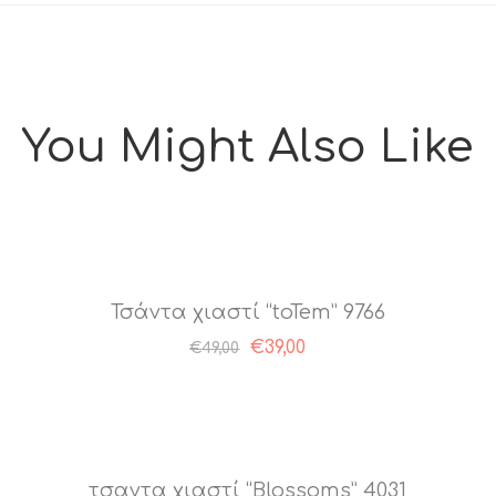
You Might Also Like
Τσάντα χιαστί “toTem” 9766
Original
Η
€
39,00
€
49,00
price
τρέχουσα
was:
τιμή
€49,00.
είναι:
€39,00.
τσαντα χιαστί “Blossoms” 4031