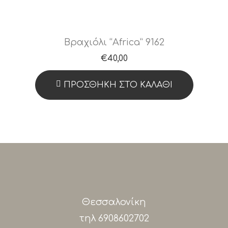
Βραχιόλι “Africa” 9162
€
40,00
ΠΡΟΣΘΉΚΗ ΣΤΟ ΚΑΛΆΘΙ
Θεσσαλονίκη
τηλ
6908602702