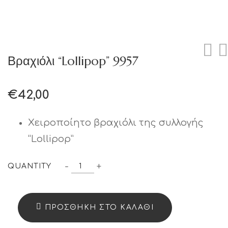
Βραχιόλι “Lollipop” 9957
€
42,00
Χειροποίητο βραχιόλι της συλλογής
“Lollipop”
Βραχιόλι
-
+
QUANTITY
"Lollipop"
9957
ΠΡΟΣΘΉΚΗ ΣΤΟ ΚΑΛΆΘΙ
quantity