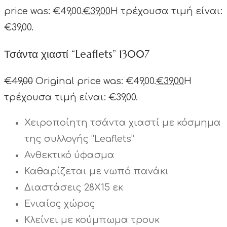
price was: €49,00.
€
39,00
Η τρέχουσα τιμή είναι:
€39,00.
Τσάντα χιαστί “Leaflets” 13007
€
49,00
Original price was: €49,00.
€
39,00
Η
τρέχουσα τιμή είναι: €39,00.
Χειροποίητη τσάντα χιαστί με κόσμημα
της συλλογής “Leaflets”
Ανθεκτικό ύφασμα
Καθαρίζεται με νωπό πανάκι
Διαστάσεις 28Χ15 εκ
Ενιαίος χώρος
Κλείνει με κούμπωμα τρουκ