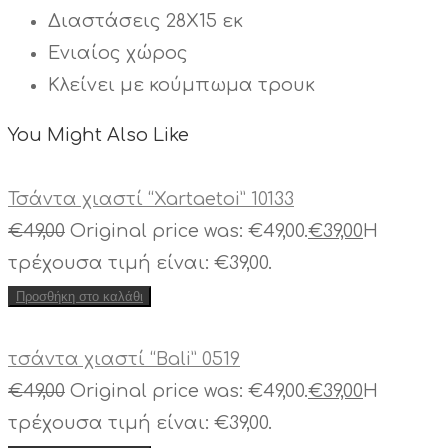
Διαστάσεις 28Χ15 εκ
Ενιαίος χώρος
Κλείνει με κούμπωμα τρουκ
You Might Also Like
Τσάντα χιαστί “Xartaetoi” 10133
€
49,00
Original price was: €49,00.
€
39,00
Η
τρέχουσα τιμή είναι: €39,00.
Προσθήκη στο καλάθι
τσάντα χιαστί “Bali” 0519
€
49,00
Original price was: €49,00.
€
39,00
Η
τρέχουσα τιμή είναι: €39,00.