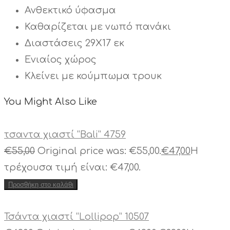
Ανθεκτικό ύφασμα
Καθαρίζεται με νωπό πανάκι
Διαστάσεις 29Χ17 εκ
Ενιαίος χώρος
Κλείνει με κούμπωμα τρουκ
You Might Also Like
τσαντα χιαστί “Bali” 4759
€
55,00
Original price was: €55,00.
€
47,00
Η
τρέχουσα τιμή είναι: €47,00.
Προσθήκη στο καλάθι
Τσάντα χιαστί “Lollipop” 10507