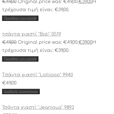
€
49,00
Original price was: €49,00.
€
39,00
Η
τρέχουσα τιμή είναι: €39,00.
Προσθήκη στο καλάθι
τσάντα χιαστί “Bali” 0519
€
49,00
Original price was: €49,00.
€
39,00
Η
τρέχουσα τιμή είναι: €39,00.
Προσθήκη στο καλάθι
Tσάντα χιαστί “Lollipop” 9940
€
49,00
Διαβάστε περισσότερα
Τσάντα χιαστί “Jeanious” 9893