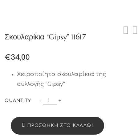
Σκουλαρίκια “Gipsy” 11617
€
34,00
Χειροποίητα σκουλαρίκια της
συλλογής “Gipsy”
Σκουλαρίκια
-
+
QUANTITY
“Gipsy”
11617
ΠΡΟΣΘΉΚΗ ΣΤΟ ΚΑΛΆΘΙ
quantity