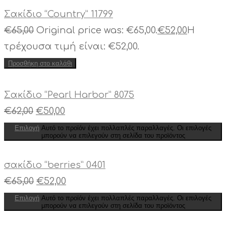
Σακίδιο “Country” 11799
€
65,00
Original price was: €65,00.
€
52,00
Η
τρέχουσα τιμή είναι: €52,00.
Προσθήκη στο καλάθι
Σακίδιο “Pearl Harbor” 8075
€
62,00
€
50,00
Επιλογή
Αυτό το προϊόν έχει πολλαπλές παραλλαγές. Οι επιλογές
μπορούν να επιλεγούν στη σελίδα του προϊόντος
σακίδιο “berries” 0401
€
65,00
€
52,00
Επιλογή
Αυτό το προϊόν έχει πολλαπλές παραλλαγές. Οι επιλογές
μπορούν να επιλεγούν στη σελίδα του προϊόντος