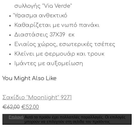
συλλογής “Via Verde”
Ύφασμα ανθεκτικό
Καθαρίζεται με νωπό πανάκι
Διαστάσεις 37X39 εκ
Ενιαίος χώρος, εσωτερικές τσέπες
Κλείνει με φερμουάρ και τρουκ
Ιμάντες με αυξομείωση
You Might Also Like
Σακίδιο “Moonlight” 9271
€
62,00
€
52,00
Επιλογή
Αυτό το προϊόν έχει πολλαπλές παραλλαγές. Οι επιλογές
μπορούν να επιλεγούν στη σελίδα του προϊόντος