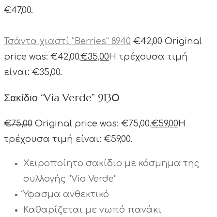
€47,00.
Τσάντα χιαστί “Berries” 8940
€
42,00
Original
price was: €42,00.
€
35,00
Η τρέχουσα τιμή
είναι: €35,00.
Σακίδιο “Via Verde” 9130
€
75,00
Original price was: €75,00.
€
59,00
Η
τρέχουσα τιμή είναι: €59,00.
Χειροποίητο σακίδιο με κόσμημα της
συλλογής “Via Verde”
Ύφασμα ανθεκτικό
Καθαρίζεται με νωπό πανάκι