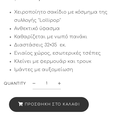
price
τρέχουσα
was:
τιμή
Χειροποίητο σακίδιο με κόσμημα της
€65,00.
είναι:
συλλογής “Lollipop”
€52,00.
Ανθεκτικό ύφασμα
Καθαρίζεται με νωπό πανάκι
Διαστάσεις 32×35 εκ.
Ενιαίος χώρος, εσωτερικές τσέπες
Κλείνει με φερμουάρ και τρουκ
Ιμάντες με αυξομείωση
QUANTITY
Σακίδιο
“Lollipop”
11841
ΠΡΟΣΘΉΚΗ ΣΤΟ ΚΑΛΆΘΙ
quantity