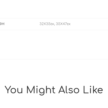
ΘΗ
32Χ35εκ, 35Χ47εκ
You Might Also Like