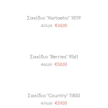
Σακίδιο “Xartaetoi” 10119
Original
Η
€
60,00
€
75,00
price
τρέχουσα
was:
τιμή
€75,00.
είναι:
€60,00.
Σακίδιο “Berries” 9561
€
50,00
€
62,00
Σακίδιο “Country” 11850
Original
Η
€
59,00
€
75,00
price
τρέχουσα