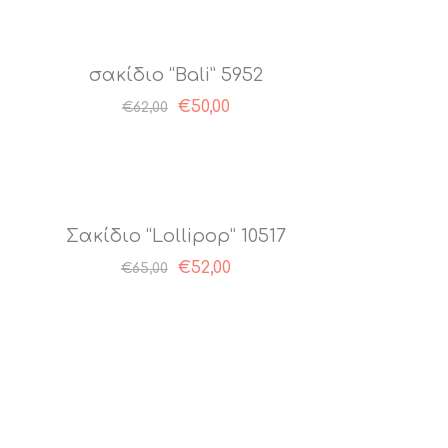
σακίδιο “Bali” 5952
Original
Η
€
50,00
€
62,00
price
τρέχουσα
was:
τιμή
€62,00.
είναι:
€50,00.
Σακίδιο “Lollipop” 10517
€
52,00
€
65,00