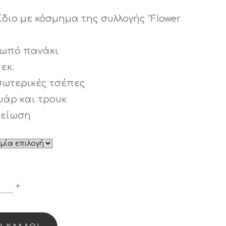
διο με κόσμημα της συλλογής “Flower
νωπό πανάκι
εκ.
σωτερικές τσέπες
υάρ και τρουκ
μείωση
ΚΊΔΙΟ
+
FLOWER
OWER”
049