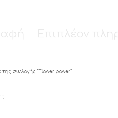
ραφή
Επιπλέον πλη
της συλλογής “Flower power”
ες