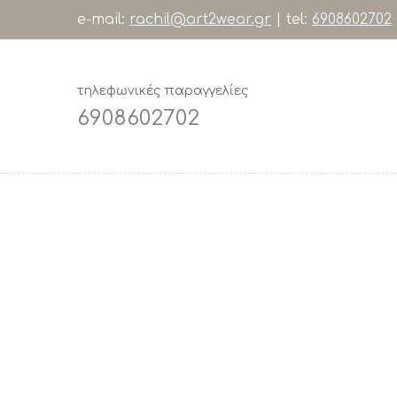
e-mail:
rachil@art2wear.gr
| tel:
6908602702
τηλεφωνικές παραγγελίες
6908602702