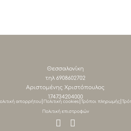
was:
τιμή
€75,00.
είναι:
€59,00.
Θεσσαλονίκη
τηλ
6908602702
Αριστομένης Χριστόπουλος
174734204000
|
|
|
ολιτική απορρήτου
Πολιτική cookies
Τρόποι πληρωμής
Τρό
Πολιτική επιστροφών