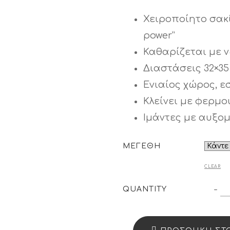
Χειροποίητο σακί
power”
Καθαρίζεται με 
Διαστάσεις 32×35 
Ενιαίος χώρος, ε
Κλείνει με φερμο
Ιμάντες με αυξο
ΜΕΓΕΘΗ
CLEAR
ΣΑ
-
QUANTITY
“
P
11