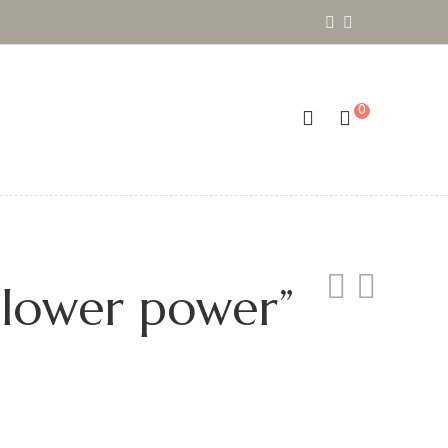
0
Flower power”