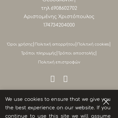
τηλ
6908602702
Αριστομένης Χριστόπουλος
174734204000
|
|
|
Όροι χρήσης
Πολιτική απορρήτου
Πολιτική cookies
|
|
Τρόποι πληρωμής
Τρόποι αποστολής
Πολιτική επιστροφών
We use cookies to ensure that we give you
the best experience on our website. If you
Copyright © 2026. Made with
by
iLoveIt
continue to use this site we will assume