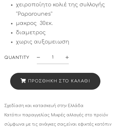
χειροποίητο κολιέ της συλλογής
“Paparounes”
μακρος 30εκ.
διαμετρος
χωρις αυξομειωση
QUANTITY
κολιε
"Paparounes"
5600
ΠΡΟΣΘΉΚΗ ΣΤΟ ΚΑΛΆΘΙ
quantity
Σχεδίαση και κατασκευή στην Ελλάδα
Κατόπιν παραγγελίας
Μικρές αλλαγές στο προϊόν
σύμφωνα με τις ανάγκες σας,είναι εφικτές κατόπιν