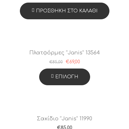
ΠΡΟΣΘΉΚΗ ΣΤΟ ΚΑΛΆΘΙ
Πλατφόρμες “Janis” 13564
€
69,00
€
85,00
ΕΠΙΛΟΓΉ
Αυτό
Το
Προϊόν
Έχει
Σακίδιο “Janis” 11990
Πολλαπλές
€
85,00