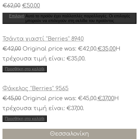
€
62,00
€
50,00
Επιλογή
Αυτό το προϊόν έχει πολλαπλές παραλλαγές. Οι επιλογές
μπορούν να επιλεγούν στη σελίδα του προϊόντος
Τσάντα χιαστί “Berries” 8940
€
42,00
Original price was: €42,00.
€
35,00
Η
τρέχουσα τιμή είναι: €35,00.
Προσθήκη στο καλάθι
Φάκελος “Berries” 9565
€
45,00
Original price was: €45,00.
€
37,00
Η
τρέχουσα τιμή είναι: €37,00.
Προσθήκη στο καλάθι
Θεσσαλονίκη